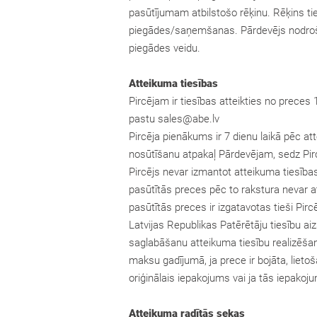
pasūtījumam atbilstošo rēķinu. Rēķins ti
piegādes/saņemšanas. Pārdevējs nodrošin
piegādes veidu.
Atteikuma tiesības
Pircējam ir tiesības atteikties no prece
pastu
sales@abe.lv
Pircēja pienākums ir 7 dienu laikā pēc a
nosūtīšanu atpakaļ Pārdevējam, sedz Pir
Pircējs nevar izmantot atteikuma tiesības,
pasūtītās preces pēc to rakstura nevar atdo
pasūtītās preces ir izgatavotas tieši Pir
Latvijas Republikas Patērētāju tiesību ai
saglabāšanu atteikuma tiesību realizēšan
maksu gadījumā, ja prece ir bojāta, lietoš
oriģinālais iepakojums vai ja tās iepakojum
Atteikuma radītās sekas