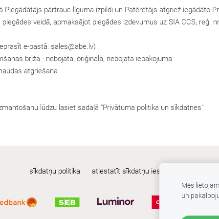
Piegādātājs pārtrauc līguma izpildi un Patērētājs atgriež iegādāto Pr
kā piegādes veidā, apmaksājot piegādes izdevumus uz SIA CCS, reģ. nr
ieprasīt e-pastā:
sales@abe.lv
)
mšanas brīža - nebojāta, oriģinālā, nebojātā iepakojumā
naudas atgriešana
zmantošanu lūdzu lasiet sadaļā "Privātuma politika un sīkdatnes"
sīkdatņu politika
atiestatīt sīkdatņu iestatījumus
Mēs lietoja
un pakalpoj