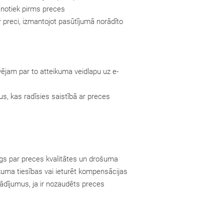
 notiek pirms preces
preci, izmantojot pasūtījumā norādīto
vējam par to atteikuma veidlapu uz e-
s, kas radīsies saistībā ar preces
dīgs par preces kvalitātes un drošuma
kuma tiesības vai ieturēt kompensācijas
orādījumus, ja ir nozaudēts preces