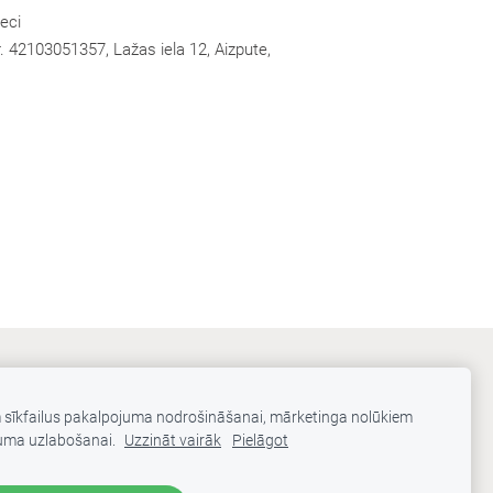
eci
. 42103051357, Lažas iela 12, Aizpute,
m sīkfailus pakalpojuma nodrošināšanai, mārketinga nolūkiem
uma uzlabošanai.
Uzzināt vairāk
Pielāgot