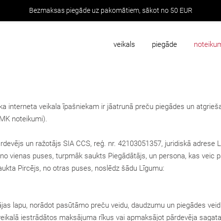
Bezmaksas piegāde uz pakomātiem, sākot no 50 EUR
veikals
piegāde
noteiku
a interneta veikala īpašniekam ir jāatrunā preču piegādes un atgrieša
(MK noteikumi).
rdevējs un ražotājs SIA CCS, reģ. nr. 42103051357, juridiskā adrese La
 no vienas puses, turpmāk saukts Piegādātājs, un persona, kas veic p
aukta Pircējs, no otras puses, noslēdz šādu Līgumu:
ājas lapu, norādot pasūtāmo preču veidu, daudzumu un piegādes veidu
ta veikalā iestrādātos maksājuma rīkus vai apmaksājot pārdevēja sagat