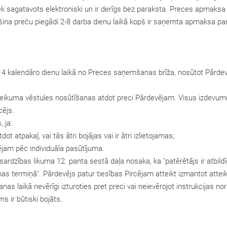
ek sagatavots elektroniski un ir derīgs bez paraksta. Preces apmaksa
a preču piegādi 2-8 darba dienu laikā kopš ir saņemta apmaksa par 
s 14 kalendāro dienu laikā no Preces saņemšanas brīža, nosūtot Pārde
tteikuma vēstules nosūtīšanas atdot preci Pārdevējam. Visus izdevumu
cējs.
 ja:
t atpakaļ, vai tās ātri bojājas vai ir ātri izlietojamas;
cējam pēc individuāla pasūtījuma.
zsardzības likuma 12. panta sestā daļa nosaka, ka "patērētājs ir atbil
as termiņā". Pārdevējs patur tiesības Pircējam atteikt izmantot attei
anas laikā nevērīgi izturoties pret preci vai neievērojot instrukcijas n
s ir būtiski bojāts.