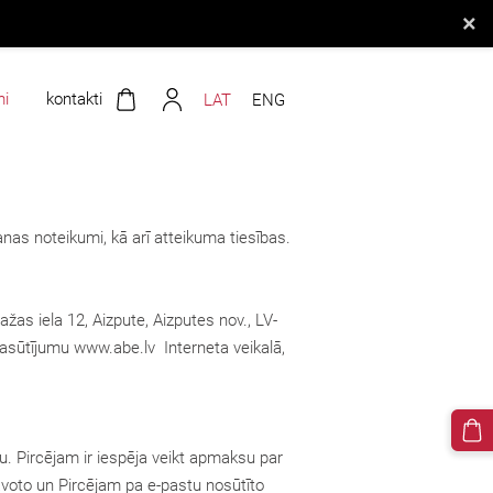
×
mi
kontakti
LAT
ENG
nas noteikumi, kā arī atteikuma tiesības.
žas iela 12, Aizpute, Aizputes nov., LV-
asūtījumu www.abe.lv Interneta veikalā,
. Pircējam ir iespēja veikt apmaksu par
avoto un Pircējam pa e-pastu nosūtīto