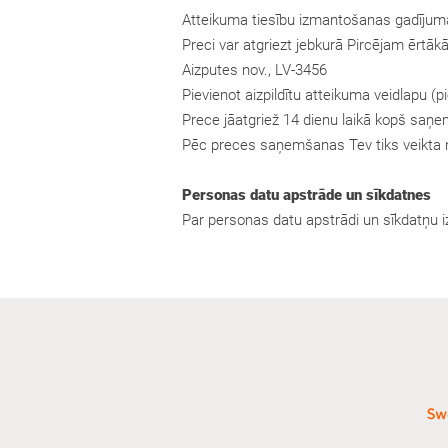
Atteikuma tiesību izmantošanas gadījumā 
Preci var atgriezt jebkurā Pircējam ērtā
Aizputes nov., LV-3456
Pievienot aizpildītu atteikuma veidlapu (p
Prece jāatgriež 14 dienu laikā kopš saņe
Pēc preces saņemšanas Tev tiks veikta 
Personas datu apstrāde un sīkdatnes
Par personas datu apstrādi un sīkdatņu i