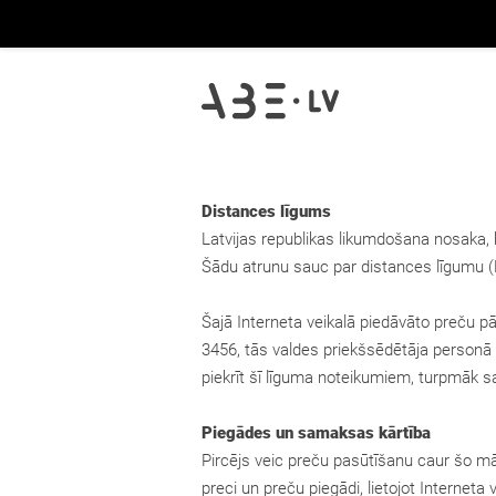
Distances līgums
Latvijas republikas likumdošana nosaka, k
Šādu atrunu sauc par distances līgumu 
Šajā Interneta veikalā piedāvāto preču pā
3456, tās valdes priekšsēdētāja personā
piekrīt šī līguma noteikumiem, turpmāk s
Piegādes un samaksas kārtība
Pircējs veic preču pasūtīšanu caur šo m
preci un preču piegādi, lietojot Interne