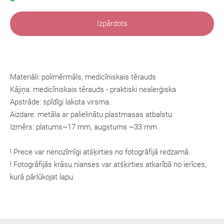
Izpārdots
Materiāli: polimērmāls, medicīniskais tērauds
Kājiņa:
medicīniskais tērauds
- praktiski nealerģiska
Apstrāde: spīdīgi lakota virsma.
Aizdare: metāla ar palielinātu plastmasas atbalstu
Izmērs: platums~17 mm, augstums
~33 mm
! Prece var nenozīmīgi atšķirties no fotogrāfijā redzamā.
! Fotogrāfijās krāsu nianses var atšķirties atkarībā no ierīces,
kurā pārlūkojat lapu.