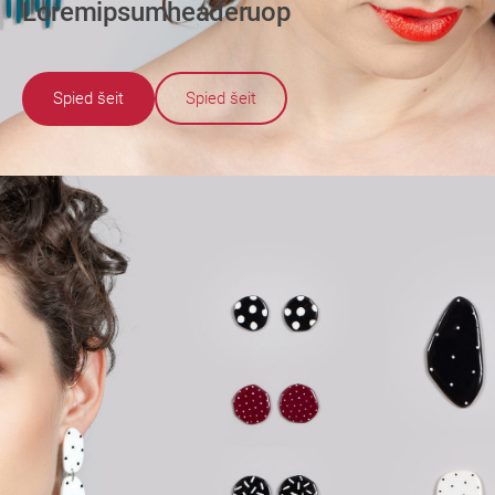
Loremipsumheaderuop
Spied šeit
Spied šeit