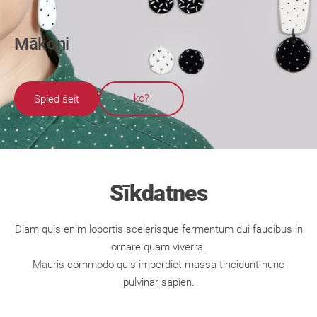
Mākoņi
​ko?​
Spied šeit
Sīkdatnes
Diam quis enim lobortis scelerisque fermentum dui faucibus in
ornare quam viverra.
Mauris commodo quis imperdiet massa tincidunt nunc
pulvinar sapien.