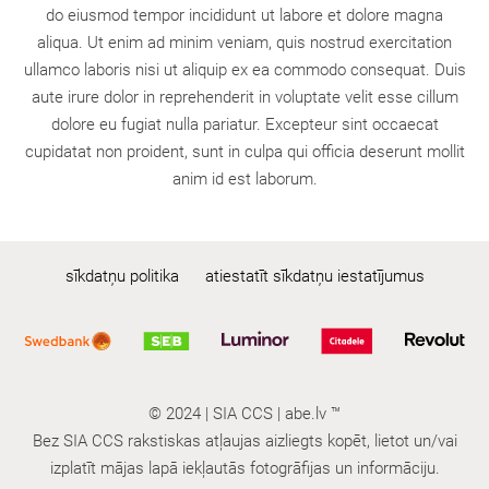
do eiusmod tempor incididunt ut labore et dolore magna
aliqua. Ut enim ad minim veniam, quis nostrud exercitation
ullamco laboris nisi ut aliquip ex ea commodo consequat. Duis
aute irure dolor in reprehenderit in voluptate velit esse cillum
dolore eu fugiat nulla pariatur. Excepteur sint occaecat
cupidatat non proident, sunt in culpa qui officia deserunt mollit
anim id est laborum.
sīkdatņu politika
atiestatīt sīkdatņu iestatījumus
© 2024 | SIA CCS | abe.lv ™
Bez SIA CCS rakstiskas atļaujas aizliegts kopēt, lietot un/vai
izplatīt mājas lapā iekļautās fotogrāfijas un informāciju.