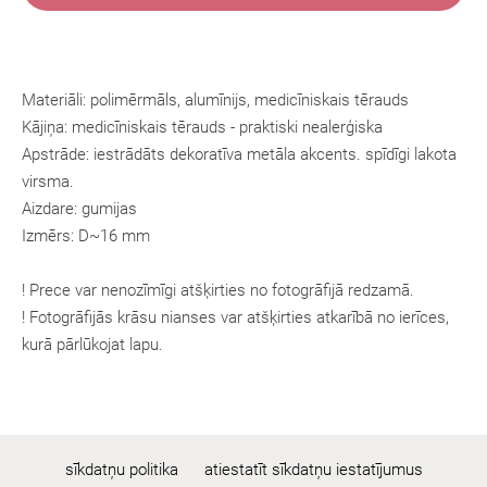
Materiāli: polimērmāls, alumīnijs, medicīniskais tērauds
Kājiņa:
medicīniskais tērauds
- praktiski nealerģiska
Apstrāde: iestrādāts dekoratīva metāla akcents. spīdīgi lakota
virsma.
Aizdare: gumijas
Izmērs: D~16 mm
! Prece var nenozīmīgi atšķirties no fotogrāfijā redzamā.
! Fotogrāfijās krāsu nianses var atšķirties atkarībā no ierīces,
kurā pārlūkojat lapu.
sīkdatņu politika
atiestatīt sīkdatņu iestatījumus