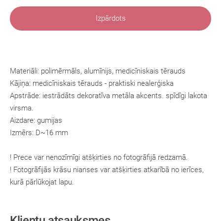
Izpārdots
Materiāli: polimērmāls, alumīnijs, medicīniskais tērauds
Kājiņa:
medicīniskais tērauds
- praktiski nealerģiska
Apstrāde: iestrādāts dekoratīva metāla akcents. spīdīgi lakota
virsma.
Aizdare: gumijas
Izmērs: D~16 mm
! Prece var nenozīmīgi atšķirties no fotogrāfijā redzamā.
! Fotogrāfijās krāsu nianses var atšķirties atkarībā no ierīces,
kurā pārlūkojat lapu.
Klientu atsauksmes