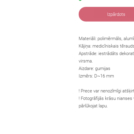
Izpārdots
Materiāli: polimērmāls, alumī
Kājiņa:
medicīniskais tēraud
Apstrāde: iestrādāts dekorat
virsma.
Aizdare: gumijas
Izmērs: D~16 mm
! Prece var nenozīmīgi atšķir
! Fotogrāfijās krāsu nianses v
pārlūkojat lapu.