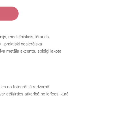
nijs, medicīniskais tērauds
s
- praktiski nealerģiska
īva metāla akcents. spīdīgi lakota
ties no fotogrāfijā redzamā.
ar atšķirties atkarībā no ierīces, kurā