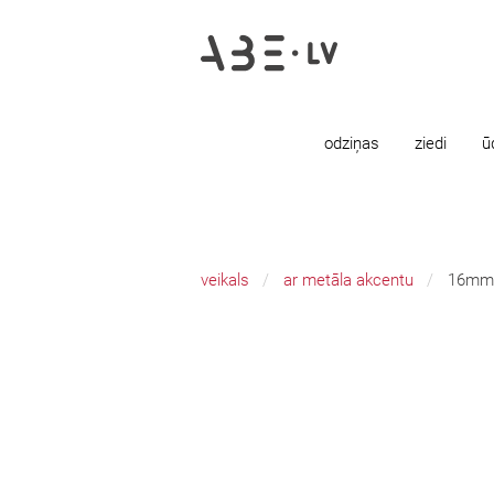
odziņas
ziedi
ū
veikals
ar metāla akcentu
16mm 