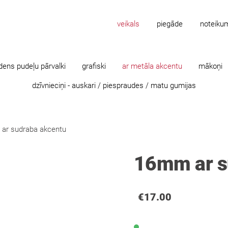
veikals
piegāde
noteiku
dens pudeļu pārvalki
grafiski
ar metāla akcentu
mākoņi
dzīvnieciņi - auskari / piespraudes / matu gumijas
ar sudraba akcentu
16mm ar s
€17.00