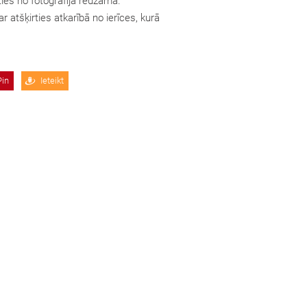
ties no fotogrāfijā redzamā.
r atšķirties atkarībā no ierīces, kurā
Pin
Ieteikt