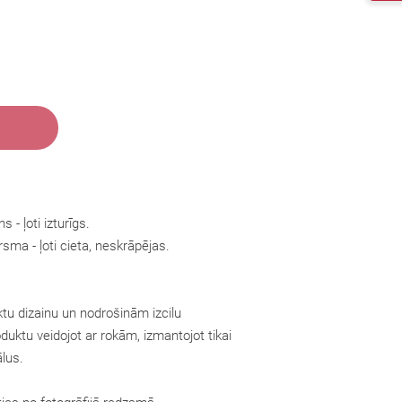
 - ļoti izturīgs.
rsma - ļoti cieta, neskrāpējas.
tu dizainu un nodrošinām izcilu
oduktu veidojot ar rokām, izmantojot tikai
lus.