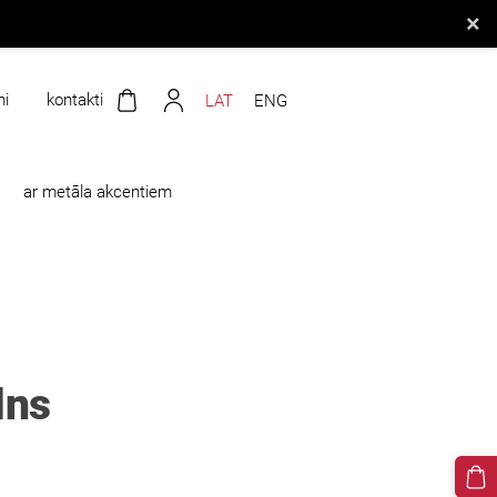
×
mi
kontakti
LAT
ENG
ar metāla akcentiem
lns