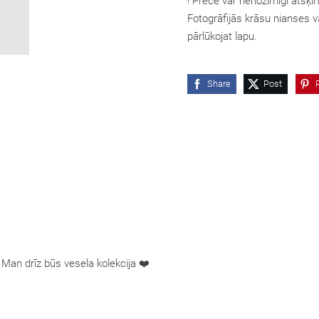
! Prece var nenozīmīgi atšķir
Fotogrāfijās krāsu nianses va
pārlūkojat lapu.
Share
Post
. Man drīz būs vesela kolekcija ❤️