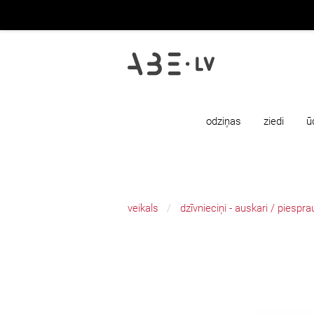
odziņas
ziedi
ū
veikals
dzīvnieciņi - auskari / piesp