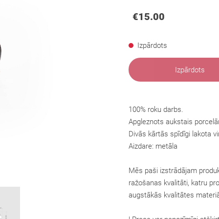
€15.00
Izpārdots
Izpārdots
100% roku darbs.
Apgleznots aukstais porcelāns
Divās kārtās spīdīgi lakota vi
Aizdare: metāla
Mēs paši izstrādājam produk
ražošanas kvalitāti, katru pr
augstākās kvalitātes materiā