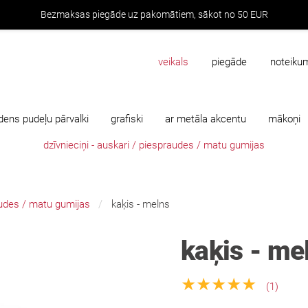
Bezmaksas piegāde uz pakomātiem, sākot no 50 EUR
veikals
piegāde
noteiku
dens pudeļu pārvalki
grafiski
ar metāla akcentu
mākoņi
dzīvnieciņi - auskari / piespraudes / matu gumijas
raudes / matu gumijas
kaķis - melns
kaķis - me
★★★★★
(1)