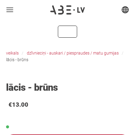
veikals
dzīvnieciņi - auskari / piespraudes / matu gumijas
lācis - brūns
lācis - brūns
€13.00