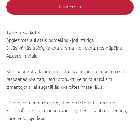
Ielikt grozā
100% roku darbs.
Apgleznots aukstais porcelāns - ļoti izturīgs.
Divās kārtās spīdīgi lakota virsma - ļoti cieta, neskrāpējas.
Aizdare: metāla
Mēs paši izstrādājam produktu dizainu un nodrošinām izcilu
ražošanas kvalitāti, katru produktu veidojot ar rokām,
izmantojot tikai augstākās kvalitātes materiālus.
! Prece var nenozīmīgi atšķirties no fotogrāfijā redzamā.
Fotogrāfijās krāsu nianses var atšķirties atkarībā no ierīces,
kurā pārlūkojat lapu.