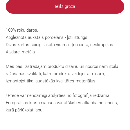
Ielikt grozā
100% roku darbs.
Apgleznots aukstais porcelāns - ļoti izturīgs.
Divās kārtās spīdīgi lakota virsma - ļoti cieta, neskrāpējas.
Aizdare: metāla
Mēs paši izstrādājam produktu dizainu un nodrošinām izcilu
ražošanas kvalitāti, katru produktu veidojot ar rokām,
izmantojot tikai augstākās kvalitātes materiālus.
! Prece var nenozīmīgi atšķirties no fotogrāfijā redzamā.
Fotogrāfijās krāsu nianses var atšķirties atkarībā no ierīces,
kurā pārlūkojat lapu.