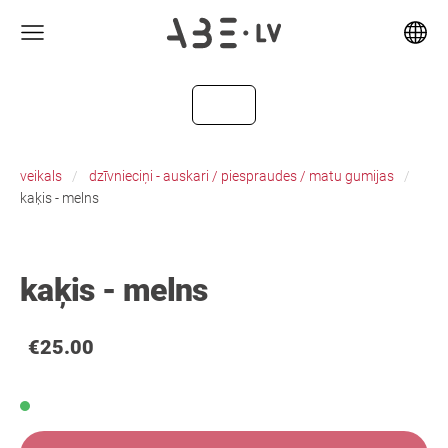
veikals
dzīvnieciņi - auskari / piespraudes / matu gumijas
kaķis - melns
kaķis - melns
€25.00