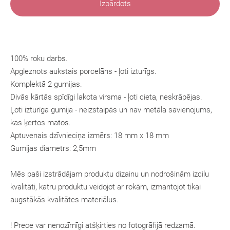
Izpārdots
100% roku darbs.
Apgleznots aukstais porcelāns - ļoti izturīgs.
Komplektā 2 gumijas.
Divās kārtās spīdīgi lakota virsma - ļoti cieta, neskrāpējas.
Ļoti izturīga gumija - neizstaipās un nav metāla savienojums,
kas ķertos matos.
Aptuvenais dzīvnieciņa izmērs: 18 mm x 18 mm
Gumijas diametrs: 2,5mm
Mēs paši izstrādājam produktu dizainu un nodrošinām izcilu
kvalitāti, katru produktu veidojot ar rokām, izmantojot tikai
augstākās kvalitātes materiālus.
! Prece var nenozīmīgi atšķirties no fotogrāfijā redzamā.