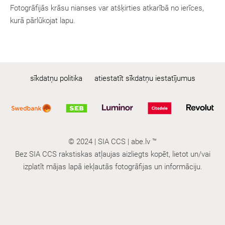
Fotogrāfijās krāsu nianses var atšķirties atkarībā no ierīces,
kurā pārlūkojat lapu.
sīkdatņu politika
atiestatīt sīkdatņu iestatījumus
© 2024 | SIA CCS | abe.lv ™
Bez SIA CCS rakstiskas atļaujas aizliegts kopēt, lietot un/vai
izplatīt mājas lapā iekļautās fotogrāfijas un informāciju.