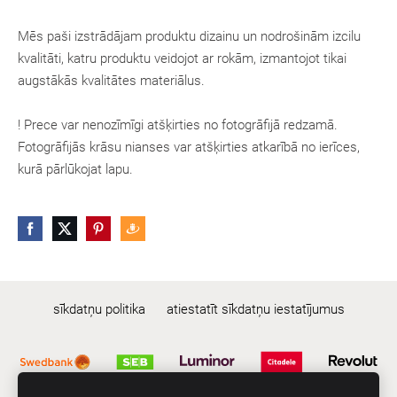
Mēs paši izstrādājam produktu dizainu un nodrošinām izcilu
kvalitāti, katru produktu veidojot ar rokām, izmantojot tikai
augstākās kvalitātes materiālus.
! Prece var nenozīmīgi atšķirties no fotogrāfijā redzamā.
Fotogrāfijās krāsu nianses var atšķirties atkarībā no ierīces,
kurā pārlūkojat lapu.
sīkdatņu politika
atiestatīt sīkdatņu iestatījumus