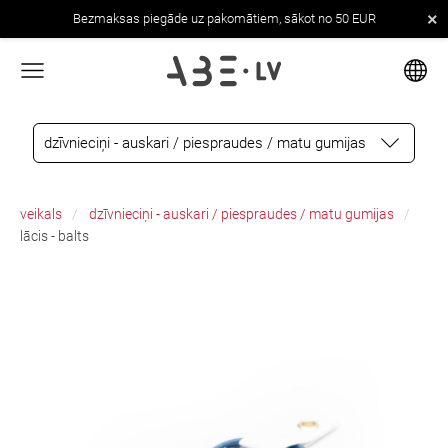
×
Bezmaksas piegāde uz pakomātiem, sākot no 50 EUR
dzīvnieciņi - auskari / piespraudes / matu gumijas
veikals
dzīvnieciņi - auskari / piespraudes / matu gumijas
lācis - balts