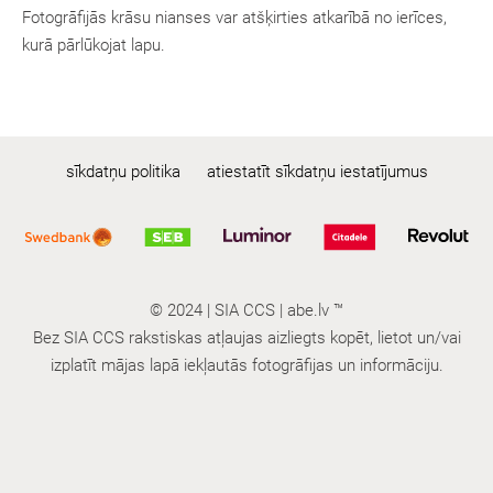
Fotogrāfijās krāsu nianses var atšķirties atkarībā no ierīces,
kurā pārlūkojat lapu.
sīkdatņu politika
atiestatīt sīkdatņu iestatījumus
© 2024 | SIA CCS | abe.lv ™
Bez SIA CCS rakstiskas atļaujas aizliegts kopēt, lietot un/vai
izplatīt mājas lapā iekļautās fotogrāfijas un informāciju.