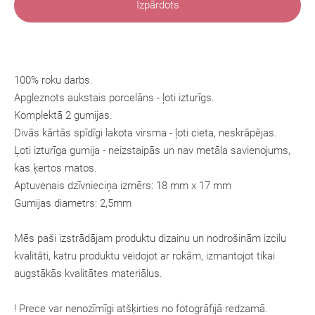
Izpārdots
100% roku darbs.
Apgleznots aukstais porcelāns - ļoti izturīgs.
Komplektā 2 gumijas.
Divās kārtās spīdīgi lakota virsma - ļoti cieta, neskrāpējas.
Ļoti izturīga gumija - neizstaipās un nav metāla savienojums,
kas ķertos matos.
Aptuvenais dzīvnieciņa izmērs: 18 mm x 17 mm
Gumijas diametrs: 2,5mm
Mēs paši izstrādājam produktu dizainu un nodrošinām izcilu
kvalitāti, katru produktu veidojot ar rokām, izmantojot tikai
augstākās kvalitātes materiālus.
! Prece var nenozīmīgi atšķirties no fotogrāfijā redzamā.