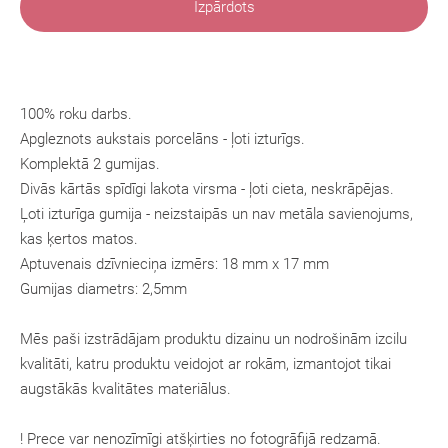
Izpārdots
100% roku darbs.
Apgleznots aukstais porcelāns - ļoti izturīgs.
Komplektā 2 gumijas.
Divās kārtās spīdīgi lakota virsma - ļoti cieta, neskrāpējas.
Ļoti izturīga gumija - neizstaipās un nav metāla savienojums,
kas ķertos matos.
Aptuvenais dzīvnieciņa izmērs: 18 mm x 17 mm
Gumijas diametrs: 2,5mm
Mēs paši izstrādājam produktu dizainu un nodrošinām izcilu
kvalitāti, katru produktu veidojot ar rokām, izmantojot tikai
augstākās kvalitātes materiālus.
! Prece var nenozīmīgi atšķirties no fotogrāfijā redzamā.