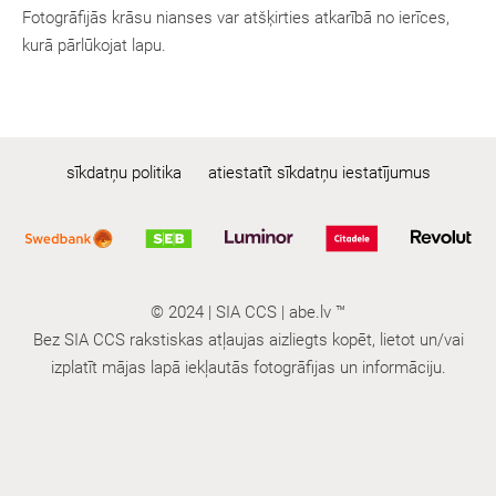
Fotogrāfijās krāsu nianses var atšķirties atkarībā no ierīces,
kurā pārlūkojat lapu.
sīkdatņu politika
atiestatīt sīkdatņu iestatījumus
© 2024 | SIA CCS | abe.lv ™
Bez SIA CCS rakstiskas atļaujas aizliegts kopēt, lietot un/vai
izplatīt mājas lapā iekļautās fotogrāfijas un informāciju.