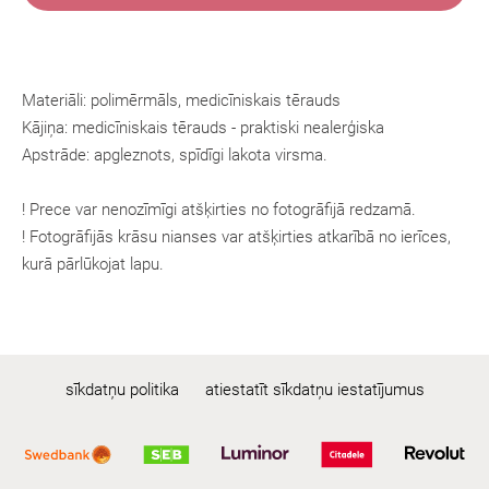
Materiāli: polimērmāls, medicīniskais tērauds
Kājiņa:
medicīniskais tērauds
- praktiski nealerģiska
Apstrāde: apgleznots, spīdīgi lakota virsma.
! Prece var nenozīmīgi atšķirties no fotogrāfijā redzamā.
! Fotogrāfijās krāsu nianses var atšķirties atkarībā no ierīces,
kurā pārlūkojat lapu.
sīkdatņu politika
atiestatīt sīkdatņu iestatījumus