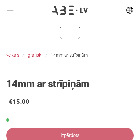
veikals
grafiski
14mm ar strīpiņām
14mm ar strīpiņām
€15.00
Izpārdots