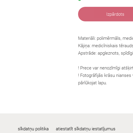
Izpārdots
Materiāli: polimērmāls, medi
Kājiņa:
medicīniskais tēraud
Apstrāde: apgleznots, spīdīgi
! Prece var nenozīmīgi atšķir
! Fotogrāfijās krāsu nianses v
pārlūkojat lapu.
sīkdatņu politika
atiestatīt sīkdatņu iestatījumus