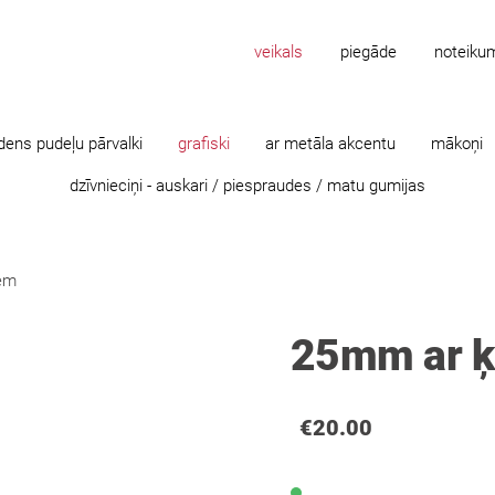
veikals
piegāde
noteiku
dens pudeļu pārvalki
grafiski
ar metāla akcentu
mākoņi
dzīvnieciņi - auskari / piespraudes / matu gumijas
em
25mm ar ķ
€20.00