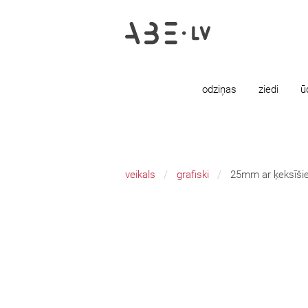
odziņas
ziedi
ū
veikals
grafiski
25mm ar ķeksīši