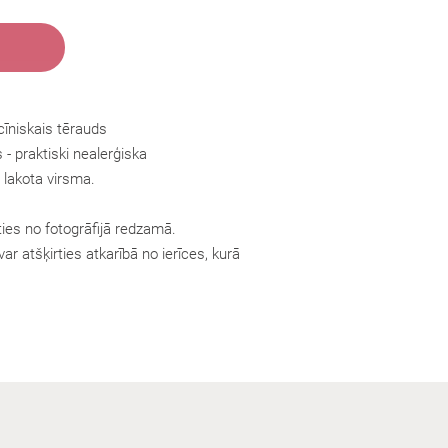
cīniskais tērauds
s
- praktiski nealerģiska
 lakota virsma.
ties no fotogrāfijā redzamā.
ar atšķirties atkarībā no ierīces, kurā