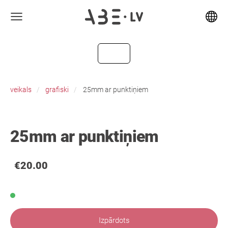
veikals
grafiski
25mm ar punktiņiem
25mm ar punktiņiem
€20.00
Izpārdots