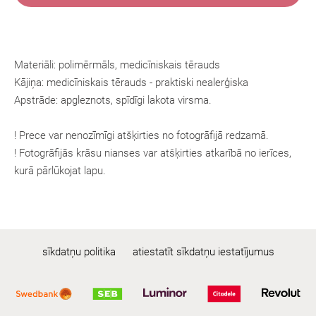
Materiāli: polimērmāls, medicīniskais tērauds
Kājiņa:
medicīniskais tērauds
- praktiski nealerģiska
Apstrāde: apgleznots, spīdīgi lakota virsma.
! Prece var nenozīmīgi atšķirties no fotogrāfijā redzamā.
! Fotogrāfijās krāsu nianses var atšķirties atkarībā no ierīces,
kurā pārlūkojat lapu.
sīkdatņu politika
atiestatīt sīkdatņu iestatījumus