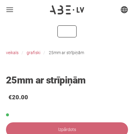
veikals
grafiski
25mm ar strīpiņām
25mm ar strīpiņām
€20.00
Izpārdots