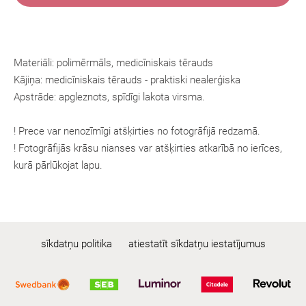
Materiāli: polimērmāls, medicīniskais tērauds
Kājiņa:
medicīniskais tērauds
- praktiski nealerģiska
Apstrāde: apgleznots, spīdīgi lakota virsma.
! Prece var nenozīmīgi atšķirties no fotogrāfijā redzamā.
! Fotogrāfijās krāsu nianses var atšķirties atkarībā no ierīces,
kurā pārlūkojat lapu.
sīkdatņu politika
atiestatīt sīkdatņu iestatījumus