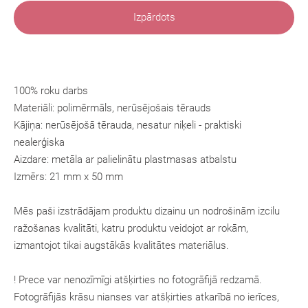
Izpārdots
100% roku darbs
Materiāli: polimērmāls, nerūsējošais tērauds
Kājiņa: nerūsējošā tērauda, nesatur niķeli - praktiski
nealerģiska
Aizdare: metāla ar palielinātu plastmasas atbalstu
Izmērs: 21 mm x 50 mm
Mēs paši izstrādājam produktu dizainu un nodrošinām izcilu
ražošanas kvalitāti, katru produktu veidojot ar rokām,
izmantojot tikai augstākās kvalitātes materiālus.
! Prece var nenozīmīgi atšķirties no fotogrāfijā redzamā.
Fotogrāfijās krāsu nianses var atšķirties atkarībā no ierīces,