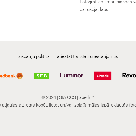
Fotogrāfijās krāsu nianses va
pārlūkojat lapu.
sīkdatņu politika
atiestatīt sīkdatņu iestatījumus
© 2024 | SIA CCS | abe.lv ™
tļaujas aizliegts kopēt, lietot un/vai izplatīt mājas lapā iekļautās fot