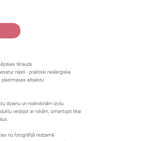
sējošais tērauds
esatur niķeli - praktiski nealerģiska
tu plastmasas atbalstu
tu dizainu un nodrošinām izcilu
oduktu veidojot ar rokām, izmantojot tikai
lus.
ties no fotogrāfijā redzamā.