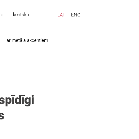
mi
kontakti
LAT
ENG
ar metāla akcentiem
spīdīgi
s