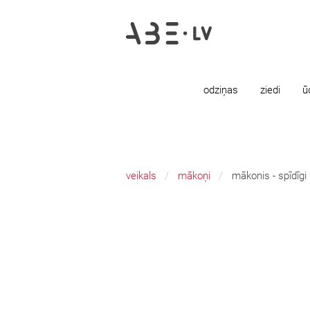
odziņas
ziedi
ū
veikals
mākoņi
mākonis - spīdīgi 