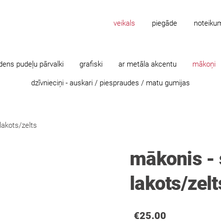
veikals
piegāde
noteiku
dens pudeļu pārvalki
grafiski
ar metāla akcentu
mākoņi
dzīvnieciņi - auskari / piespraudes / matu gumijas
lakots/zelts
mākonis - 
lakots/zelt
€25.00