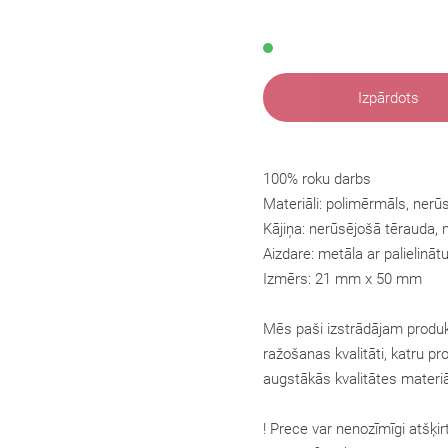
Izpārdots
100% roku darbs
Materiāli: polimērmāls, nerū
Kājiņa: nerūsējošā tērauda, n
Aizdare: metāla ar palielinā
Izmērs: 21 mm x 50 mm
Mēs paši izstrādājam produk
ražošanas kvalitāti, katru pr
augstākās kvalitātes materiā
! Prece var nenozīmīgi atšķir