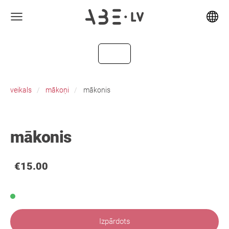
veikals
mākoņi
mākonis
mākonis
€15.00
Izpārdots