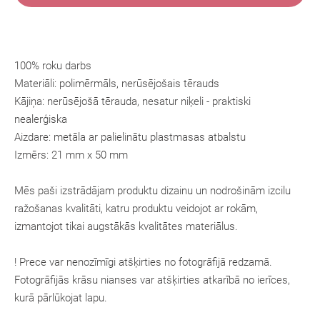
100% roku darbs
Materiāli: polimērmāls, nerūsējošais tērauds
Kājiņa: nerūsējošā tērauda, nesatur niķeli - praktiski
nealerģiska
Aizdare: metāla ar palielinātu plastmasas atbalstu
Izmērs: 21 mm x 50 mm
Mēs paši izstrādājam produktu dizainu un nodrošinām izcilu
ražošanas kvalitāti, katru produktu veidojot ar rokām,
izmantojot tikai augstākās kvalitātes materiālus.
! Prece var nenozīmīgi atšķirties no fotogrāfijā redzamā.
Fotogrāfijās krāsu nianses var atšķirties atkarībā no ierīces,
kurā pārlūkojat lapu.