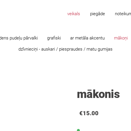
veikals
piegāde
noteiku
dens pudeļu pārvalki
grafiski
ar metāla akcentu
mākoņi
dzīvnieciņi - auskari / piespraudes / matu gumijas
mākonis
€15.00