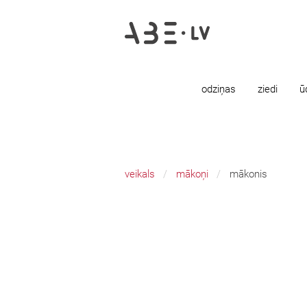
odziņas
ziedi
ū
veikals
mākoņi
mākonis