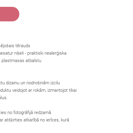
sējošais tērauds
esatur niķeli - praktiski nealerģiska
tu plastmasas atbalstu
tu dizainu un nodrošinām izcilu
oduktu veidojot ar rokām, izmantojot tikai
lus.
ties no fotogrāfijā redzamā.
r atšķirties atkarībā no ierīces, kurā