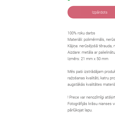
Izpārdots
100% roku darbs
Materiāli: polimērmāls, nerū
Kājiņa: nerūsējošā tērauda, n
Aizdare: metāla ar palielinā
Izmērs: 21 mm x 50 mm
Mēs paši izstrādājam produk
ražošanas kvalitāti, katru pr
augstākās kvalitātes materiā
! Prece var nenozīmīgi atšķir
Fotogrāfijās krāsu nianses va
pārlūkojat lapu.