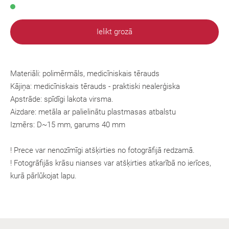
Ielikt grozā
Materiāli: polimērmāls, medicīniskais tērauds
Kājiņa:
medicīniskais tērauds
- praktiski nealerģiska
Apstrāde: spīdīgi lakota virsma.
Aizdare: metāla ar palielinātu plastmasas atbalstu
Izmērs: D~15 mm, garums 40 mm
! Prece var nenozīmīgi atšķirties no fotogrāfijā redzamā.
! Fotogrāfijās krāsu nianses var atšķirties atkarībā no ierīces,
kurā pārlūkojat lapu.