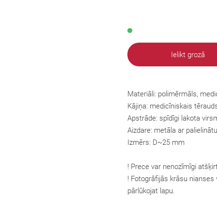
Ielikt grozā
Materiāli: polimērmāls, medi
Kājiņa:
medicīniskais tēraud
Apstrāde: spīdīgi lakota virs
Aizdare: metāla ar palielinā
Izmērs: D~25 mm
! Prece var nenozīmīgi atšķir
! Fotogrāfijās krāsu nianses v
pārlūkojat lapu.