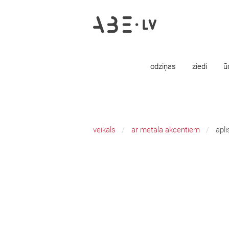
odziņas
ziedi
ū
veikals
ar metāla akcentiem
apl