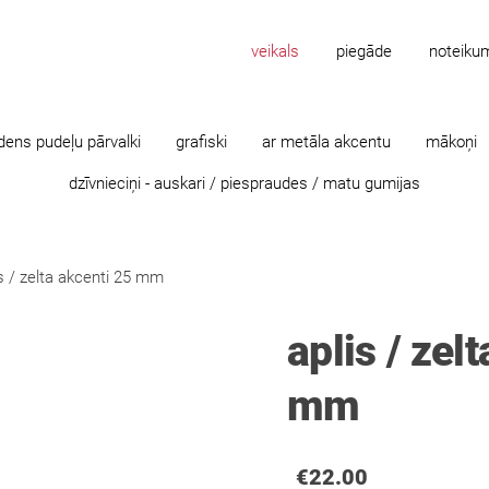
veikals
piegāde
noteiku
dens pudeļu pārvalki
grafiski
ar metāla akcentu
mākoņi
dzīvnieciņi - auskari / piespraudes / matu gumijas
is / zelta akcenti 25 mm
aplis / zel
mm
€22.00