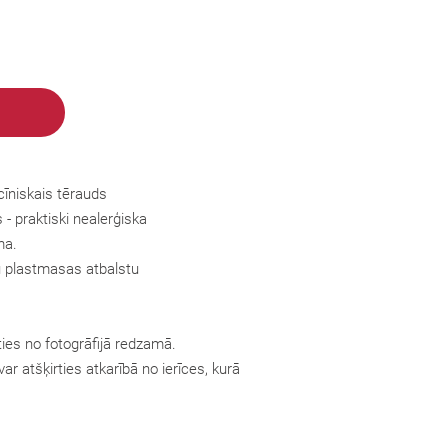
cīniskais tērauds
s
- praktiski nealerģiska
ma.
tu plastmasas atbalstu
ties no fotogrāfijā redzamā.
ar atšķirties atkarībā no ierīces, kurā