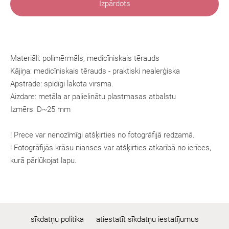
Izpārdots
Materiāli: polimērmāls, medicīniskais tērauds
Kājiņa:
medicīniskais tērauds
- praktiski nealerģiska
Apstrāde: spīdīgi lakota virsma.
Aizdare: metāla ar palielinātu plastmasas atbalstu
Izmērs: D~25 mm
! Prece var nenozīmīgi atšķirties no fotogrāfijā redzamā.
! Fotogrāfijās krāsu nianses var atšķirties atkarībā no ierīces,
kurā pārlūkojat lapu.
sīkdatņu politika
atiestatīt sīkdatņu iestatījumus