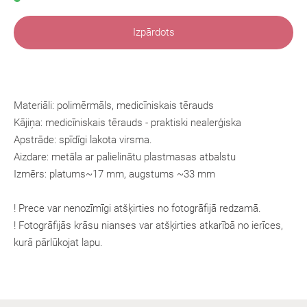
Izpārdots
Materiāli: polimērmāls, medicīniskais tērauds
Kājiņa:
medicīniskais tērauds
- praktiski nealerģiska
Apstrāde: spīdīgi lakota virsma.
Aizdare: metāla ar palielinātu plastmasas atbalstu
Izmērs: platums~17 mm, augstums
~33 mm
! Prece var nenozīmīgi atšķirties no fotogrāfijā redzamā.
! Fotogrāfijās krāsu nianses var atšķirties atkarībā no ierīces,
kurā pārlūkojat lapu.