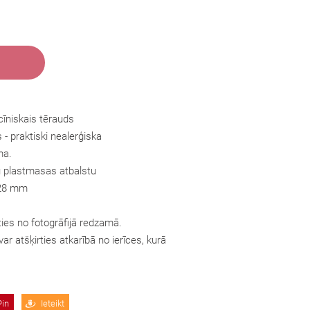
cīniskais tērauds
s
- praktiski nealerģiska
ma.
tu plastmasas atbalstu
 28 mm
ties no fotogrāfijā redzamā.
ar atšķirties atkarībā no ierīces, kurā
Pin
Ieteikt