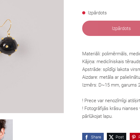
Izpārdots
Izpārdots
Materiāli: polimērmāls, medi
Kājiņa:
medicīniskais tēraud
Apstrāde: spīdīgi lakota virs
Aizdare: metāla ar palielinā
Izmērs: D~15 mm, garums
! Prece var nenozīmīgi atšķir
! Fotogrāfijās krāsu nianses v
pārlūkojat lapu.
Share
Post