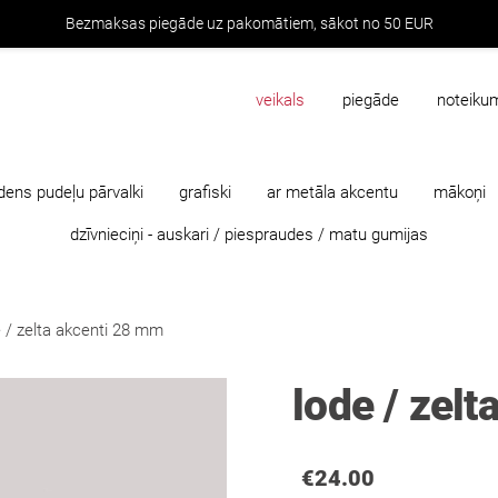
Bezmaksas piegāde uz pakomātiem, sākot no 50 EUR
veikals
piegāde
noteiku
dens pudeļu pārvalki
grafiski
ar metāla akcentu
mākoņi
dzīvnieciņi - auskari / piespraudes / matu gumijas
e / zelta akcenti 28 mm
lode / zel
€24.00