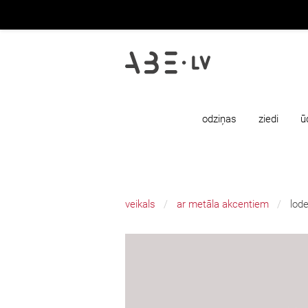
odziņas
ziedi
ū
veikals
ar metāla akcentiem
lod