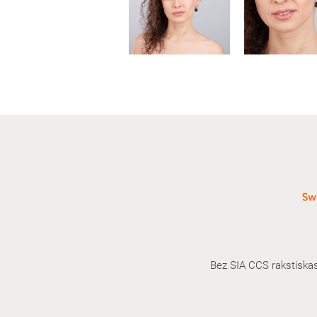
Bez SIA CCS rakstiskas a