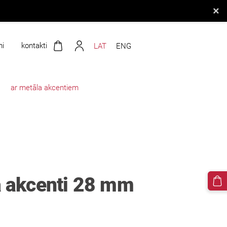
×
mi
kontakti
LAT
ENG
ar metāla akcentiem
ta akcenti 28 mm