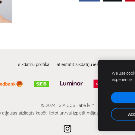
sīkdatņu politika
atiestatīt sīkdatņu iestatījumus
We use cooki
experience.
© 2024 | SIA CCS | abe.lv ™
tļaujas aizliegts kopēt, lietot un/vai izplatīt mājas lapā iekļautās fot
Acc