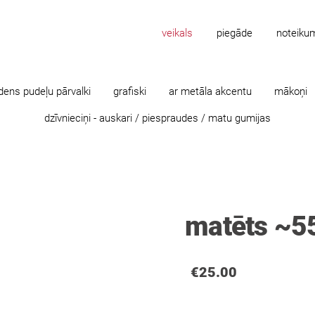
veikals
piegāde
noteiku
dens pudeļu pārvalki
grafiski
ar metāla akcentu
mākoņi
dzīvnieciņi - auskari / piespraudes / matu gumijas
matēts ~
€25.00