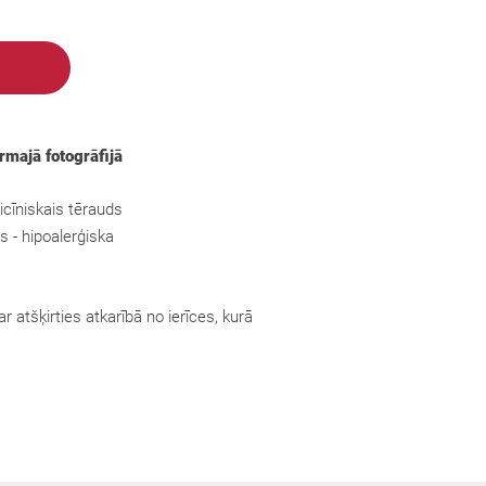
irmajā fotogrāfijā
cīniskais tērauds
s - hipoalerģiska
r atšķirties atkarībā no ierīces, kurā