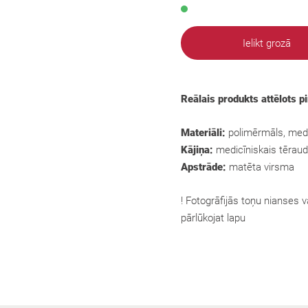
Ielikt grozā
Reālais produkts attēlots p
Materiāli:
polimērmāls, medi
Kājiņa:
medicīniskais tēraud
Apstrāde:
matēta virsma
! Fotogrāfijās toņu nianses va
pārlūkojat lapu