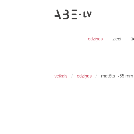
odziņas
ziedi
ū
veikals
odziņas
matēts ~55 mm