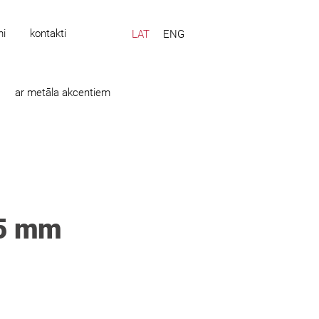
mi
kontakti
LAT
ENG
ar metāla akcentiem
55 mm