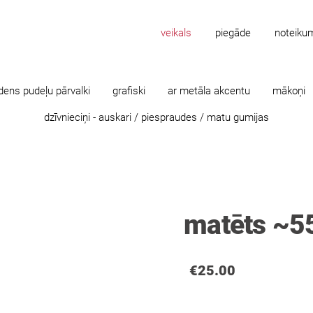
veikals
piegāde
noteiku
dens pudeļu pārvalki
grafiski
ar metāla akcentu
mākoņi
dzīvnieciņi - auskari / piespraudes / matu gumijas
matēts ~
€25.00