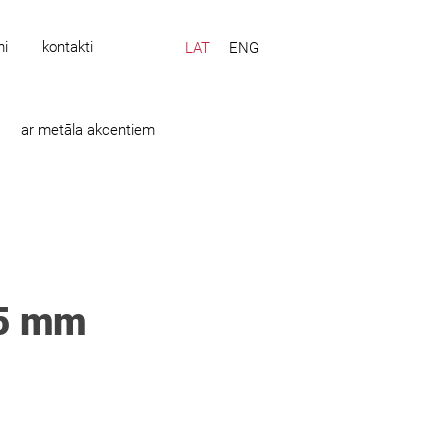
mi
kontakti
LAT
ENG
ar metāla akcentiem
55 mm