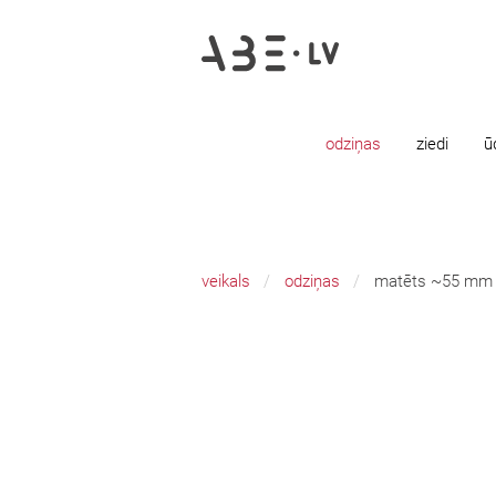
odziņas
ziedi
ū
veikals
odziņas
matēts ~55 mm