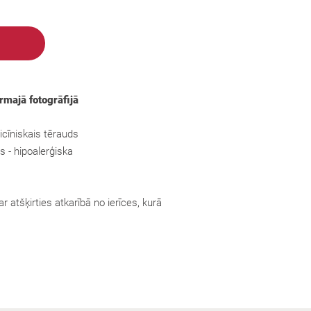
irmajā fotogrāfijā
cīniskais tērauds
s - hipoalerģiska
r atšķirties atkarībā no ierīces, kurā