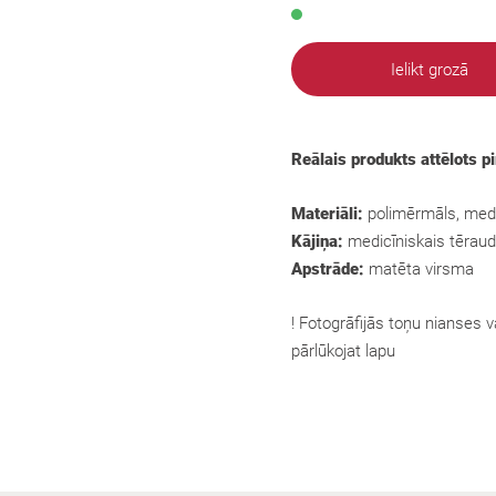
Ielikt grozā
Reālais produkts attēlots p
Materiāli:
polimērmāls, medi
Kājiņa:
medicīniskais tēraud
Apstrāde:
matēta virsma
! Fotogrāfijās toņu nianses va
pārlūkojat lapu