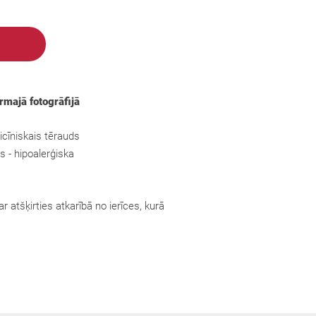
irmajā fotogrāfijā
cīniskais tērauds
s - hipoalerģiska
r atšķirties atkarībā no ierīces, kurā