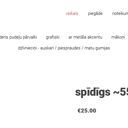
veikals
piegāde
noteiku
dens pudeļu pārvalki
grafiski
ar metāla akcentu
mākoņi
dzīvnieciņi - auskari / piespraudes / matu gumijas
spīdīgs ~
€25.00