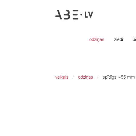
odziņas
ziedi
ū
veikals
odziņas
spīdīgs ~55 mm