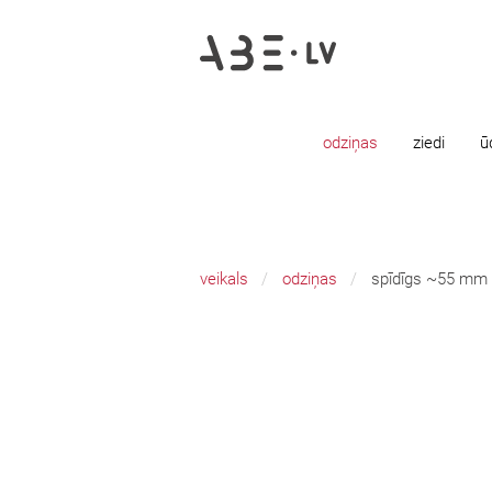
odziņas
ziedi
ū
veikals
odziņas
spīdīgs ~55 mm