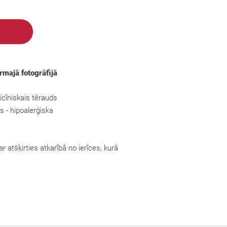
irmajā fotogrāfijā
cīniskais tērauds
s - hipoalerģiska
r atšķirties atkarībā no ierīces, kurā