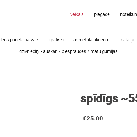
veikals
piegāde
noteiku
dens pudeļu pārvalki
grafiski
ar metāla akcentu
mākoņi
dzīvnieciņi - auskari / piespraudes / matu gumijas
spīdīgs ~
€25.00