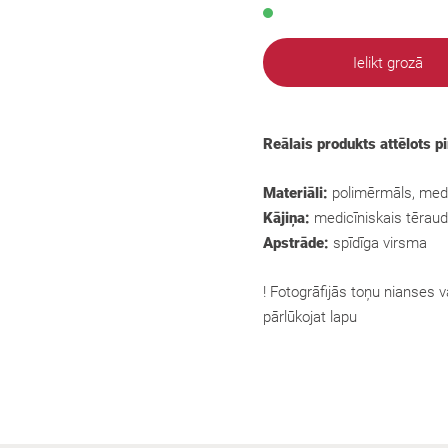
Ielikt grozā
Reālais produkts attēlots p
Materiāli:
polimērmāls, medi
Kājiņa:
medicīniskais tēraud
Apstrāde:
spīdīga virsma
! Fotogrāfijās toņu nianses va
pārlūkojat lapu