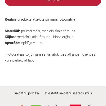
Ielikt grozā
Reālais produkts attēlots pirmajā fotogrāfijā
Materiāli:
polimērmāls, medicīniskais tērauds
Kājiņa:
medicīniskais tērauds - hipoalerģiska
Apstrāde:
spīdīga virsma
! Fotogrāfijās toņu nianses var atšķirties atkarībā no ierīces,
kurā pārlūkojat lapu
sīkdatņu politika
atiestatīt sīkdatņu iestatījumus