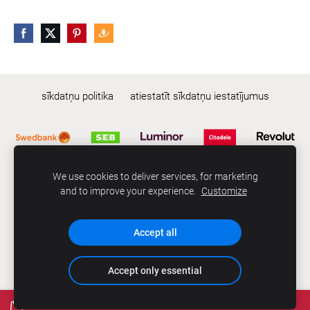
sīkdatņu politika
atiestatīt sīkdatņu iestatījumus
We use cookies to deliver services, for marketing
© 2024 | SIA CCS | abe.lv ™
and to improve your experience.
Customize
Bez SIA CCS rakstiskas atļaujas aizliegts kopēt, lietot un/vai
izplatīt mājas lapā iekļautās fotogrāfijas un informāciju.
Accept all
Accept only essential