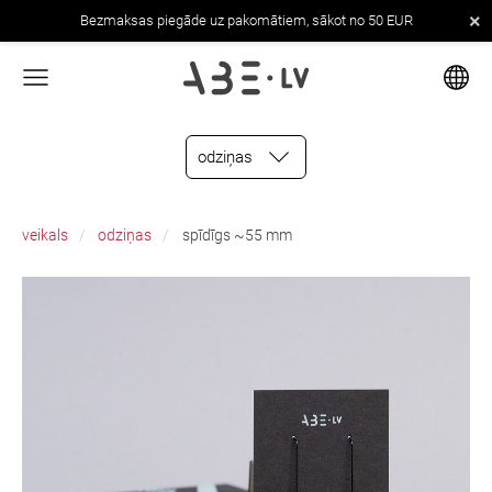
×
Bezmaksas piegāde uz pakomātiem, sākot no 50 EUR
odziņas
veikals
odziņas
spīdīgs ~55 mm