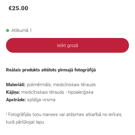
€25.00
Atlikumā 1
Ielikt grozā
Reālais produkts attēlots pirmajā fotogrāfijā
Materiāli:
polimērmāls, medicīniskais tērauds
Kājiņa:
medicīniskais tērauds - hipoalerģiska
Apstrāde:
spīdīga virsma
! Fotogrāfijās toņu nianses var atšķirties atkarībā no ierīces,
kurā pārlūkojat lapu