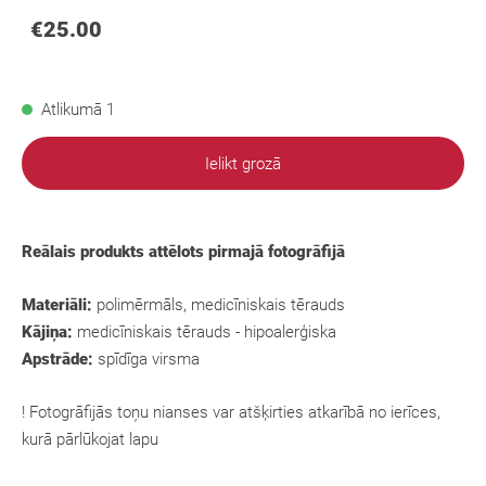
€25.00
Atlikumā 1
Ielikt grozā
Reālais produkts attēlots pirmajā fotogrāfijā
Materiāli:
polimērmāls, medicīniskais tērauds
Kājiņa:
medicīniskais tērauds - hipoalerģiska
Apstrāde:
spīdīga virsma
! Fotogrāfijās toņu nianses var atšķirties atkarībā no ierīces,
kurā pārlūkojat lapu