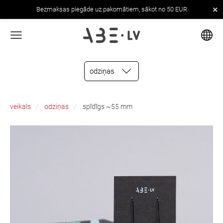
×
Bezmaksas piegāde uz pakomātiem, sākot no 50 EUR
odziņas
veikals
odziņas
spīdīgs ~55 mm