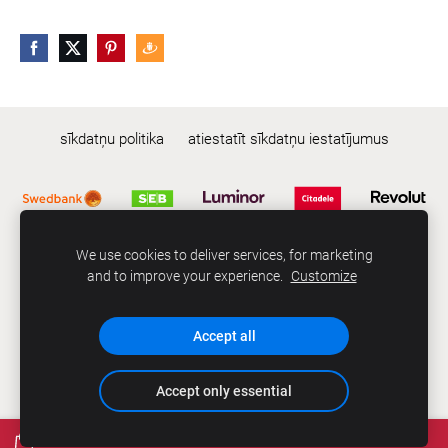
sīkdatņu politika
atiestatīt sīkdatņu iestatījumus
We use cookies to deliver services, for marketing
© 2024 | SIA CCS | abe.lv ™
and to improve your experience.
Customize
Bez SIA CCS rakstiskas atļaujas aizliegts kopēt, lietot un/vai
izplatīt mājas lapā iekļautās fotogrāfijas un informāciju.
Accept all
Accept only essential