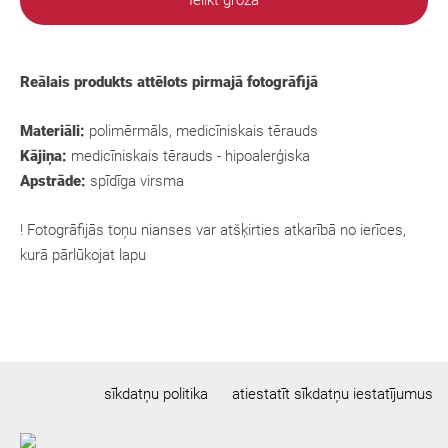
Ielikt grozā
Reālais produkts attēlots pirmajā fotogrāfijā
Materiāli:
polimērmāls, medicīniskais tērauds
Kājiņa:
medicīniskais tērauds - hipoalerģiska
Apstrāde:
spīdīga virsma
! Fotogrāfijās toņu nianses var atšķirties atkarībā no ierīces,
kurā pārlūkojat lapu
sīkdatņu politika
atiestatīt sīkdatņu iestatījumus