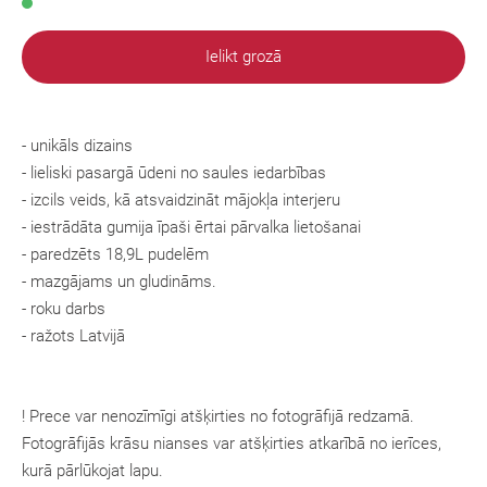
Ielikt grozā
- unikāls dizains
- lieliski pasargā ūdeni no saules iedarbības
- izcils veids, kā atsvaidzināt mājokļa interjeru
- iestrādāta gumija īpaši ērtai pārvalka lietošanai
- paredzēts 18,9L pudelēm
- mazgājams un gludināms.
- roku darbs
- ražots Latvijā
! Prece var nenozīmīgi atšķirties no fotogrāfijā redzamā.
Fotogrāfijās krāsu nianses var atšķirties atkarībā no ierīces,
kurā pārlūkojat lapu.