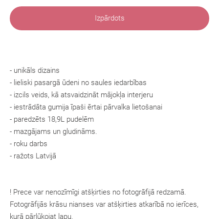
Izpārdots
- unikāls dizains
- lieliski pasargā ūdeni no saules iedarbības
- izcils veids, kā atsvaidzināt mājokļa interjeru
- iestrādāta gumija īpaši ērtai pārvalka lietošanai
- paredzēts 18,9L pudelēm
- mazgājams un gludināms.
- roku darbs
- ražots Latvijā
! Prece var nenozīmīgi atšķirties no fotogrāfijā redzamā.
Fotogrāfijās krāsu nianses var atšķirties atkarībā no ierīces,
kurā pārlūkojat lapu.