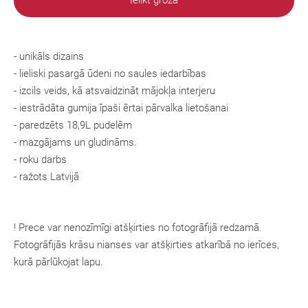
Ielikt grozā
- unikāls dizains
- lieliski pasargā ūdeni no saules iedarbības
- izcils veids, kā atsvaidzināt mājokļa interjeru
- iestrādāta gumija īpaši ērtai pārvalka lietošanai
- paredzēts 18,9L pudelēm
- mazgājams un gludināms.
- roku darbs
- ražots Latvijā
! Prece var nenozīmīgi atšķirties no fotogrāfijā redzamā.
Fotogrāfijās krāsu nianses var atšķirties atkarībā no ierīces,
kurā pārlūkojat lapu.